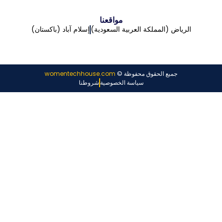
مواقعنا
الرياض (المملكة العربية السعودية)
إسلام آباد (باكستان)
جميع الحقوق محفوظة ©
womentechhouse.com
سياسة الخصوصية
شروطنا